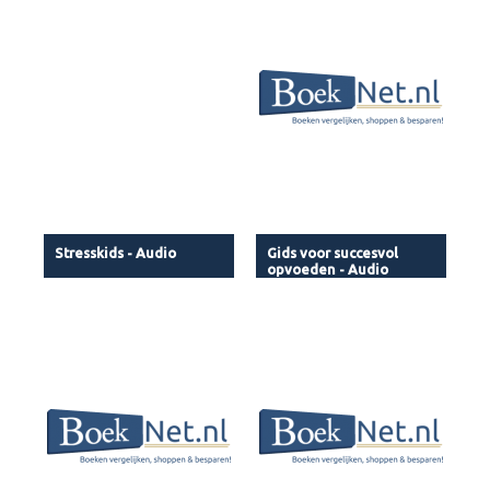
Stresskids - Audio
Gids voor succesvol
opvoeden - Audio