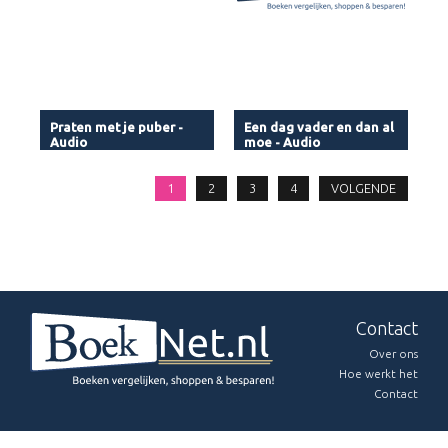
Praten met je puber -
Een dag vader en dan al
Audio
moe - Audio
1
2
3
4
VOLGENDE
Contact
Over ons
Hoe werkt het
Contact