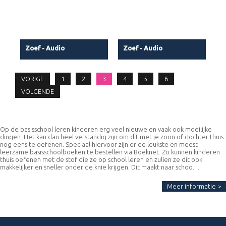
Zoef - Audio
Zoef - Audio
VORIGE
1
2
3
4
5
6
VOLGENDE
Op de basisschool leren kinderen erg veel nieuwe en vaak ook moeilijke
dingen. Het kan dan heel verstandig zijn om dit met je zoon of dochter thuis
nog eens te oefenen. Speciaal hiervoor zijn er de leukste en meest
leerzame basisschoolboeken te bestellen via Boeknet. Zo kunnen kinderen
thuis oefenen met de stof die ze op school leren en zullen ze dit ook
makkelijker en sneller onder de knie krijgen. Dit maakt naar schoo…
Meer informatie >