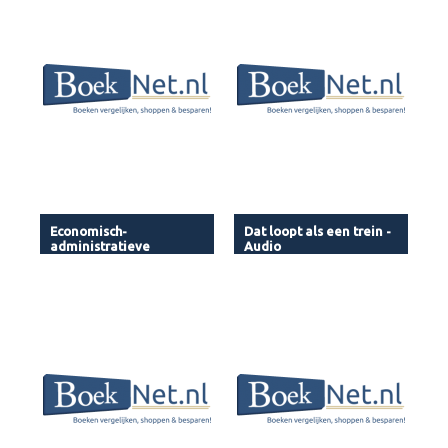
Economisch-
Dat loopt als een trein -
administratieve
Audio
beroespvorming - Audio