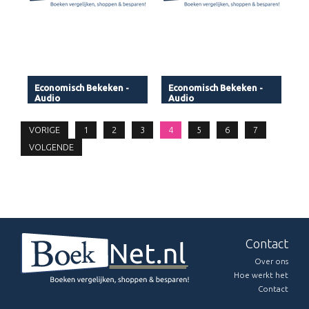
Economisch Bekeken -
Economisch Bekeken -
Audio
Audio
VORIGE
1
2
3
4
5
6
7
VOLGENDE
Contact
Over ons
Hoe werkt het
Contact