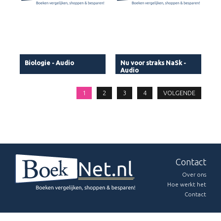
Biologie - Audio
Nu voor straks NaSk -
Audio
1
2
3
4
VOLGENDE
Contact
Over ons
Hoe werkt het
Contact