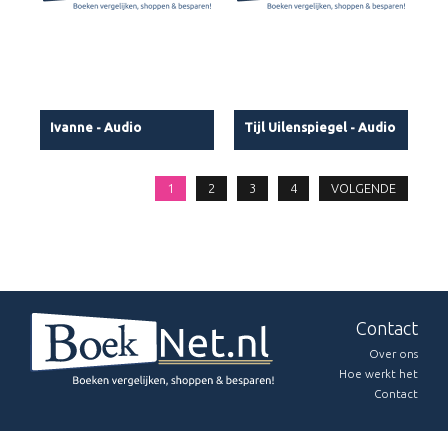
Ivanne - Audio
Tijl Uilenspiegel - Audio
1
2
3
4
VOLGENDE
Contact
Over ons
Hoe werkt het
Contact