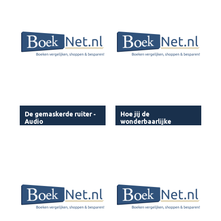
De gemaskerde ruiter -
Hoe jij de
Audio
wonderbaarlijke
Avontureneilanden
ontdekte - Audio