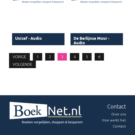
Unicef - Audio
De Berlijnse Muur -
Audio
VORIGE
1
2
3
4
5
6
VOLGENDE
Contact
Over ons
Hoe werkt het
Contact