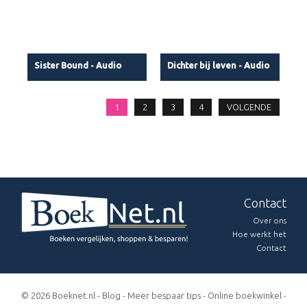
Sister Bound - Audio
Dichter bij leven - Audio
1
2
3
4
VOLGENDE
Contact
Over ons
Hoe werkt het
Contact
© 2026 Boeknet.nl -
Blog
-
Meer bespaar tips
-
Online boekwinkel
-