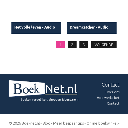
Het volle leven - Audio
Dreamcatcher - Audio
1
2
3
VOLGENDE
Contact
Over ons
Hoe werkt het
Contact
© 2026 Boeknet.nl -
Blog
-
Meer bespaar tips
-
Online boekwinkel
-