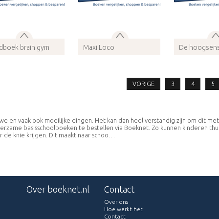
dboek brain gym
Maxi Loco
De hoogsensi
survivalgids
N 9789088400964
ISBN 9789001779399
ISBN 9789059
wijze: Audio
Bindwijze: Audio
Bindwijze: Au
Meer info
Meer info
Meer 
VORIGE
3
4
5
we en vaak ook moeilijke dingen. Het kan dan heel verstandig zijn om dit met
leerzame basisschoolboeken te bestellen via Boeknet. Zo kunnen kinderen thu
er de knie krijgen. Dit maakt naar schoo…
Over boeknet.nl
Contact
Over ons
Hoe werkt het
Contact