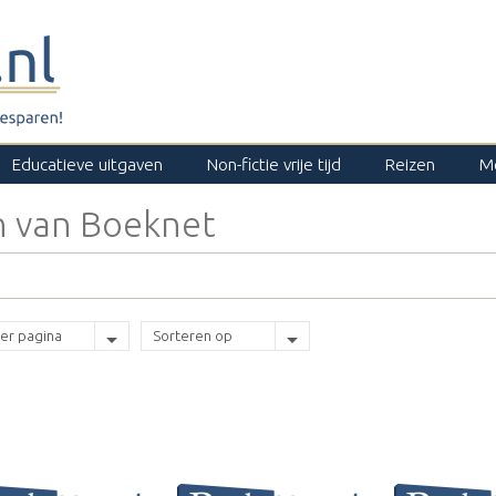
Educatieve uitgaven
Non-fictie vrije tijd
Reizen
M
n van Boeknet
er pagina
Sorteren op