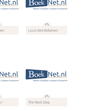
zen
Loco mini Rekenen
807443
ISBN 9789001807467
dio
Bindwijze: Audio
info
Meer info
 !
The Next Step
430605
ISBN 9789085431176