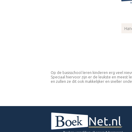
Bruyn,Saskia
2008
Buchner,Christina
2007
van der Neut,C.
2006
Castermans,Jos
Han
2005
ISB
Borghouts,Ceciel
Bind
2004
Buchner,Christina
2003
Visser,Coby
2001
Collier,H.
Bleecke,Corrine
Op de basisschool leren kinderen erg veel nieu
Speciaal hiervoor zijn er de leukste en meest 
van Bree,Corry
en zullen ze dit ook makkelijker en sneller ond
Faber,D.
Daems,Jo
de Bie,L.
de Jong - van Gurp,Els
de Jong-van Gurp,E.