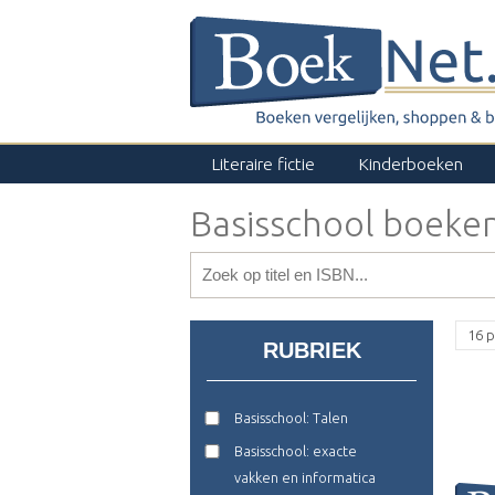
Literaire fictie
Kinderboeken
Basisschool boeke
16 p
RUBRIEK
Basisschool: Talen
Basisschool: exacte
vakken en informatica