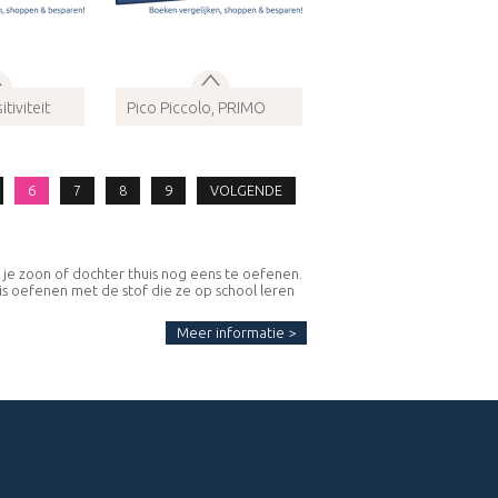
tiviteit
Pico Piccolo, PRIMO
326125
ISBN 9789006698053
dio
Bindwijze: Audio
info
Meer info
6
7
8
9
VOLGENDE
 je zoon of dochter thuis nog eens te oefenen.
is oefenen met de stof die ze op school leren
Meer informatie >