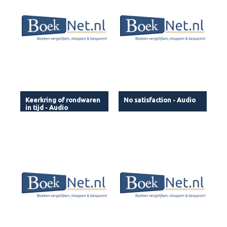
Keerkring of rondwaren
No satisfaction - Audio
in tijd - Audio