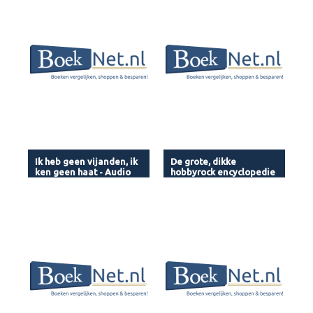
Ik heb geen vijanden, ik
De grote, dikke
ken geen haat - Audio
hobbyrock encyclopedie
- Audio