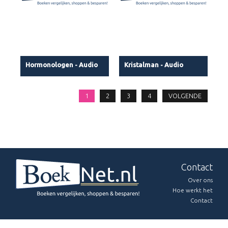
Hormonologen - Audio
Kristalman - Audio
1
2
3
4
VOLGENDE
Contact
Over ons
Hoe werkt het
Contact