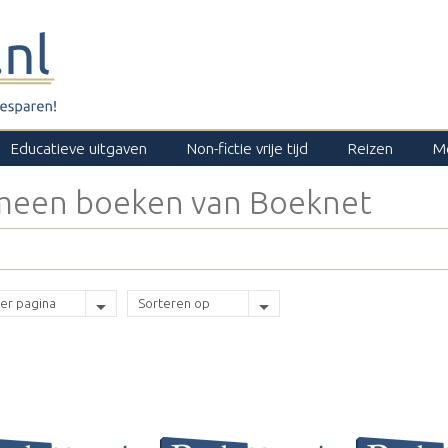
Educatieve uitgaven
Non-fictie vrije tijd
Reizen
M
emeen boeken van Boeknet
er pagina
Sorteren op