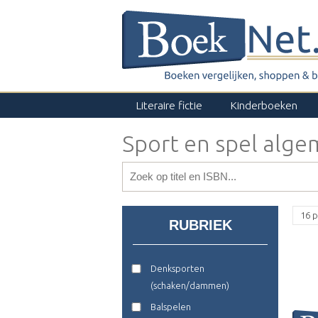
Literaire fictie
Kinderboeken
Sport en spel alg
16 p
RUBRIEK
Denksporten
(schaken/dammen)
Balspelen