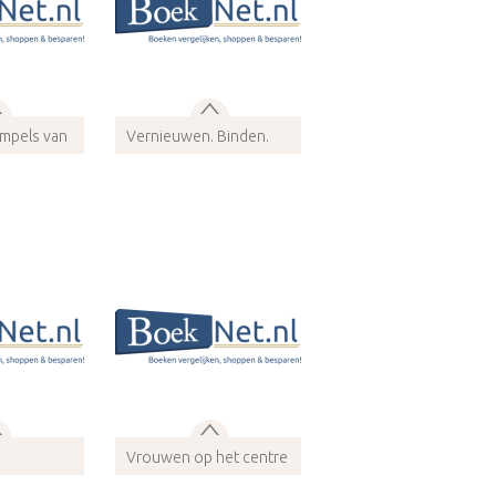
mpels van
Vernieuwen. Binden.
Inspireren
602329
ISBN 9789081823548
dio
Bindwijze: Audio
info
Meer info
s
Vrouwen op het centre
court
682502
ISBN 9789058777409