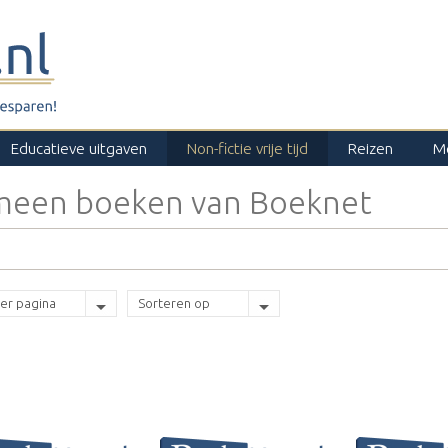
Educatieve uitgaven
Non-fictie vrije tijd
Reizen
M
emeen boeken van Boeknet
er pagina
Sorteren op