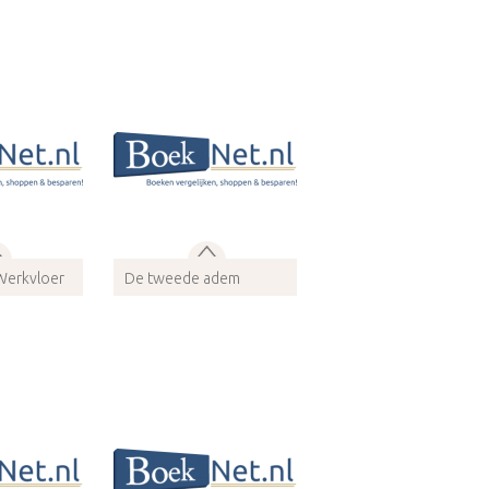
dio
Bindwijze: Audio
info
Meer info
Werkvloer
De tweede adem
914674
ISBN 9789080914698
dio
Bindwijze: Audio
info
Meer info