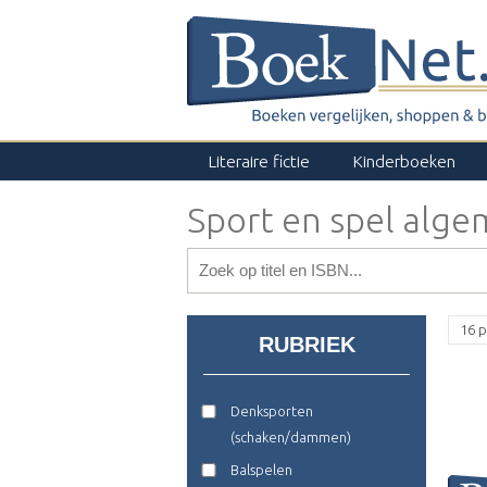
Literaire fictie
Kinderboeken
Sport en spel alg
16 p
RUBRIEK
Denksporten
(schaken/dammen)
Balspelen