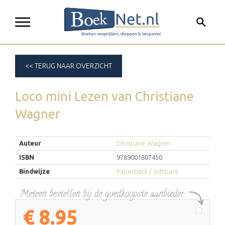
<< TERUG NAAR OVERZICHT
Loco mini Lezen
van
Christiane
Wagner
Auteur
Christiane Wagner
ISBN
9789001807450
Bindwijze
Paperback / softback
€
8.95