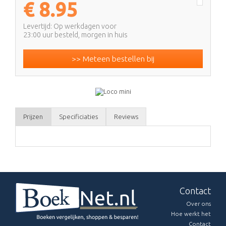
€
8.95
Levertijd: Op werkdagen voor
23:00 uur besteld, morgen in huis
>> Meteen bestellen bij
Prijzen
Specificiaties
Reviews
Contact
Over ons
Hoe werkt het
Contact