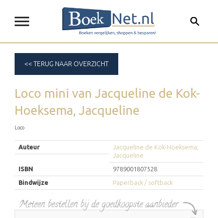
<< TERUG NAAR OVERZICHT
Loco mini
van
Jacqueline de Kok-
Hoeksema, Jacqueline
Loco
Auteur
Jacqueline de Kok-Hoeksema,
Jacqueline
ISBN
9789001807528
Bindwijze
Paperback / softback