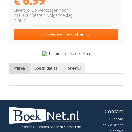
€
6.99
Levertijd: Op werkdagen voor
23:00 uur besteld, volgende dag
in huis
>> Meteen bestellen bij
Prijzen
Specificiaties
Reviews
Contact
Over ons
Hoe werkt het
Contact