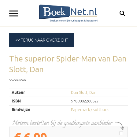
<< TERUG NAAR OVERZICHT
The superior Spider-Man
van
Dan
Slott, Dan
Spider-Man
Auteur
Dan Slott, Dan
ISBN
9789002260827
Bindwijze
Paperback / softback