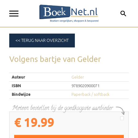
<< TERUG NAAR OVERZICHT
Volgens bartje
van
Gelder
Auteur
Gelder
ISBN
9789020900071
Bindwijze
Paperback / softback
€
19.99