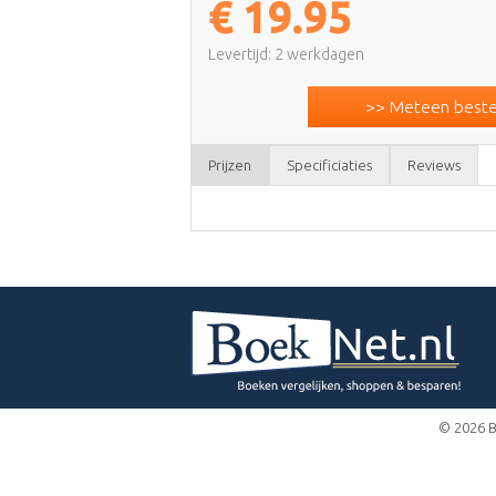
€
19.95
Levertijd: 2 werkdagen
>> Meteen bestel
Prijzen
Specificiaties
Reviews
© 2026 B