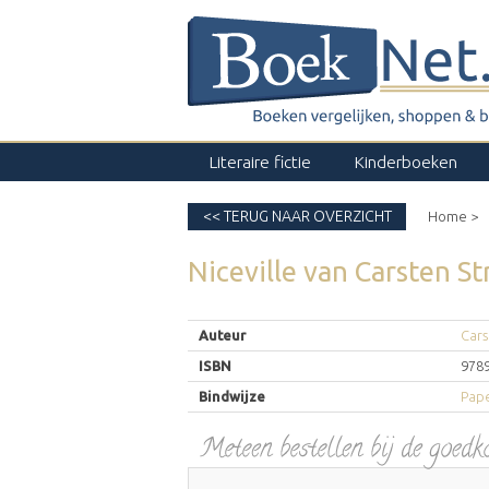
Literaire fictie
Kinderboeken
<< TERUG NAAR OVERZICHT
Home >
Niceville
van
Carsten St
Auteur
Cars
ISBN
978
Bindwijze
Pape