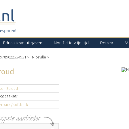
Educatieve uitgaven
Non-fictie vrije tijd
Reizen
M
9789022554951 >
Niceville >
roud
ten Stroud
9022554951
rback / softback