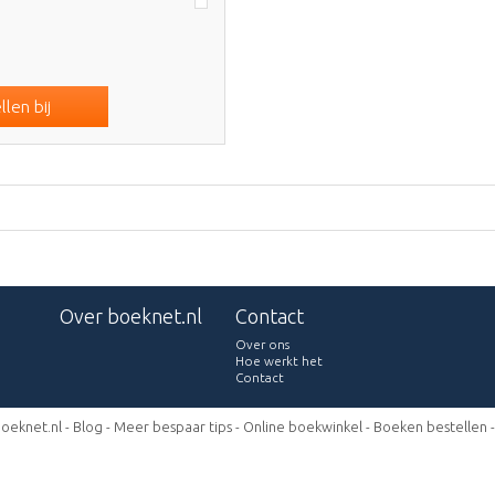
len bij
Over boeknet.nl
Contact
Over ons
Hoe werkt het
Contact
oeknet.nl -
Blog
-
Meer bespaar tips
-
Online boekwinkel
-
Boeken bestellen