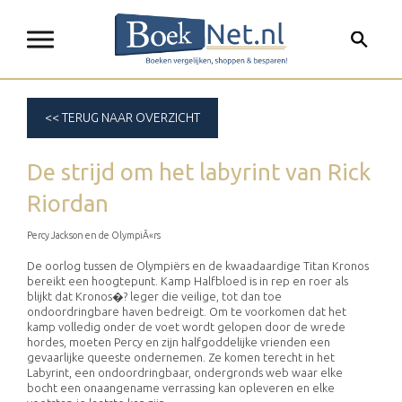
<< TERUG NAAR OVERZICHT
De strijd om het labyrint
van
Rick
Riordan
Percy Jackson en de OlympiÃ«rs
De oorlog tussen de Olympiërs en de kwaadaardige Titan Kronos
bereikt een hoogtepunt. Kamp Halfbloed is in rep en roer als
blijkt dat Kronos�? leger die veilige, tot dan toe
ondoordringbare haven bedreigt. Om te voorkomen dat het
kamp volledig onder de voet wordt gelopen door de wrede
hordes, moeten Percy en zijn halfgoddelijke vrienden een
gevaarlijke queeste ondernemen. Ze komen terecht in het
Labyrint, een ondoordringbaar, ondergronds web waar elke
bocht een onaangename verrassing kan opleveren en elke