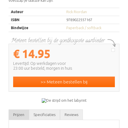
voetstap je laatste kan zijn.
Auteur
Rick Riordan
ISBN
9789022557167
Bindwijze
Paperback / softback
€
14.95
Levertijd: Op werkdagen voor
23:00 uur besteld, morgen in huis
>> Meteen bestellen bij
Prijzen
Specificiaties
Reviews