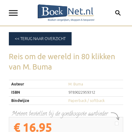
<< TERUG NAAR OVERZICHT
Reis om de wereld in 80 klikken
van
M. Buma
Auteur
M. Buma
ISBN
9789022959312
Bindwijze
Paperback / softback
€
16.95