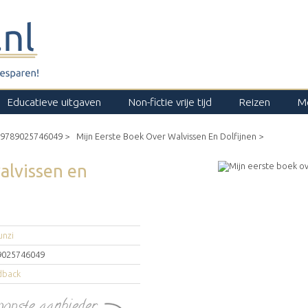
Educatieve uitgaven
Non-fictie vrije tijd
Reizen
M
9789025746049 >
Mijn Eerste Boek Over Walvissen En Dolfijnen >
alvissen en
unzi
9025746049
dback