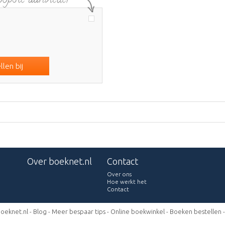
len bij
Over boeknet.nl
Contact
Over ons
Hoe werkt het
Contact
oeknet.nl -
Blog
-
Meer bespaar tips
-
Online boekwinkel
-
Boeken bestellen