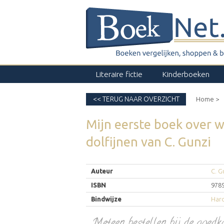
Literaire fictie
Kinderboeken
<< TERUG NAAR OVERZICHT
Home >
Mijn eerste boek over w
dolfijnen
van
C. Gunzi
Auteur
C. G
ISBN
978
Bindwijze
Har