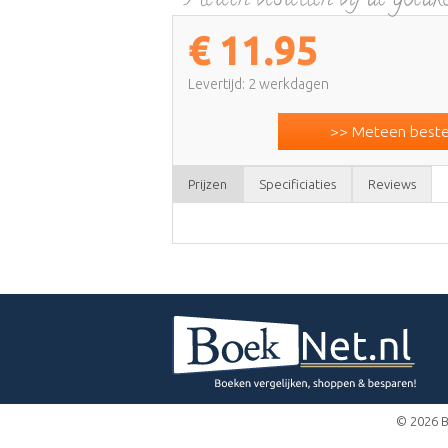
€
11.95
Levertijd: 2 werkdagen
>> Meteen bestel
Prijzen
Specificiaties
Reviews
© 2026 B