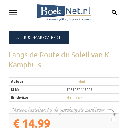
<< TERUG NAAR OVERZICHT
Langs de Route du Soleil
van
K.
Kamphuis
Auteur
K. Kamphuis
ISBN
9789027445063
Bindwijze
Hardback
€
14.99