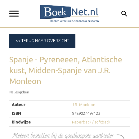
<< TERUG NAAR OVERZICHT
Spanje - Pyreneeen, Atlantische
kust, Midden-Spanje
van
J.R.
Monleon
Nelles gidsen
Auteur
J.R. Monleon
ISBN
9789027497123
Bindwijze
Paperback / softback