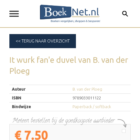
<< TERUG NAAR OVERZICHT
It wurk fan'e duvel
van
B. van der
Ploeg
Auteur
B. van der Ploeg
ISBN
9789033011122
Bindwijze
Paperback / softback
€
7.50