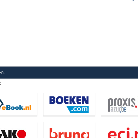
en!
: