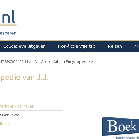
Educatieve uitgaven
Non-fictie vrije tijd
Reizen
M
9789036615259 >
De Grote Katten Encyclopedie >
opedie
van
J.J.
 Verhoef - Verhallen
9036615259
dback