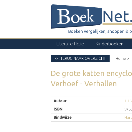
Literaire fictie
Kinderboeken
<< TERUG NAAR OVERZICHT
Home >
De grote katten encycl
Verhoef - Verhallen
Auteur
J.J.
ISBN
978
Bindwijze
Har