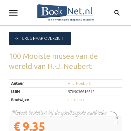
<< TERUG NAAR OVERZICHT
100 Mooiste musea van de
wereld
van
H.-J. Neubert
Auteur
H.-J. Neubert
ISBN
9789036616812
Bindwijze
Hardback
€
9.35