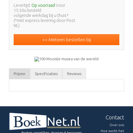
Levertijd:
Op voorraad
Voor
15.30u besteld
volgende werkdag bij u thuis*
(*met express levering door Post
NL)
>> Meteen bestellen bij
Prijzen
Specificiaties
Reviews
Contact
Over ons
Hoe werkt het