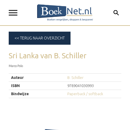
<< TERUG NAAR OVERZICHT
Sri Lanka
van
B. Schiller
Marco Polo
Auteur
B. Schiller
ISBN
9789041030993
Bindwijze
Paperback / softback