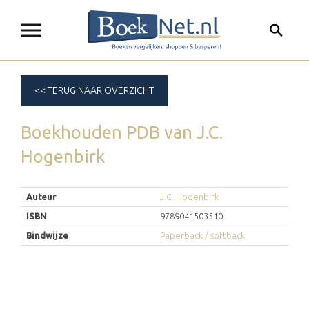
<< TERUG NAAR OVERZICHT
Boekhouden PDB
van
J.C.
Hogenbirk
Auteur
J.C. Hogenbirk
ISBN
9789041503510
Bindwijze
Paperback / softback