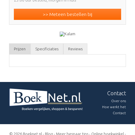
>> Meteen bestellen bij
Prijzen
Specificiaties
Reviews
Contact
Over ons
Hoe werkt het
Contact
© 2026 Boeknet.nl -
Blog
-
Meer bespaar tips
-
Online boekwinkel
-