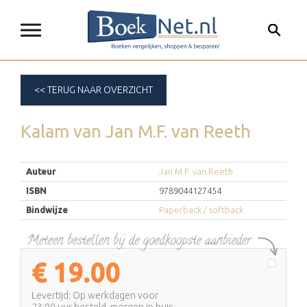
<< TERUG NAAR OVERZICHT
Kalam
van
Jan M.F. van Reeth
Auteur
Jan M.F. van Reeth
ISBN
9789044127454
Bindwijze
Paperback / softback
€
19.00
Levertijd: Op werkdagen voor
23:00 uur besteld, morgen in huis