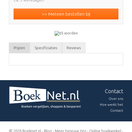
>> Meteen bestellen bij
Prijzen
Specificiaties
Reviews
Contact
Over ons
Hoe werkt het
Contact
© 2026 Boeknet.nl -
Blog
-
Meer bespaar tips
-
Online boekwinkel
-