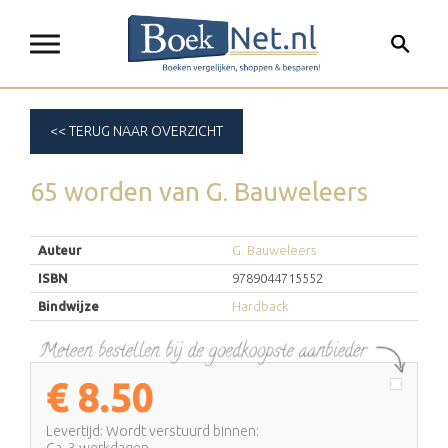
<< TERUG NAAR OVERZICHT
65 worden
van
G. Bauweleers
Auteur
G. Bauweleers
ISBN
9789044715552
Bindwijze
Hardback
€
8.50
Levertijd: Wordt verstuurd binnen:
Ca. 3 werkdagen