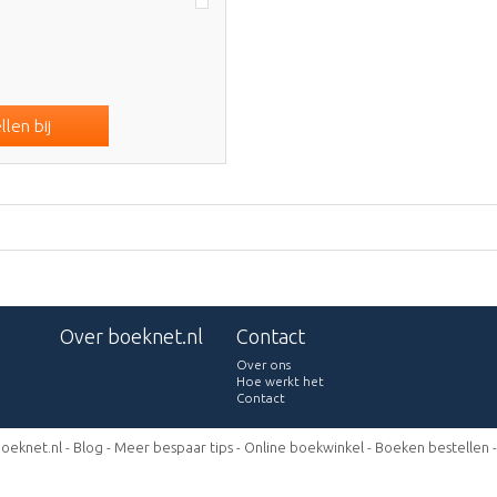
len bij
Over boeknet.nl
Contact
Over ons
Hoe werkt het
Contact
oeknet.nl -
Blog
-
Meer bespaar tips
-
Online boekwinkel
-
Boeken bestellen