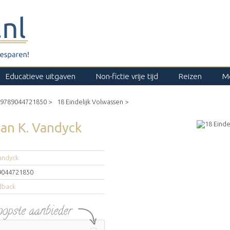
Educatieve uitgaven
Non-fictie vrije tijd
Reizen
M
9789044721850 >
18 Eindelijk Volwassen >
an
K. Vandyck
andyck
9044721850
dback