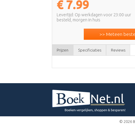
€
7.99
Levertijd: Op werkdagen voor 23:00 uur
besteld, morgen in huis
>> Meteen bestel
Prijzen
Specificiaties
Reviews
© 2026 B