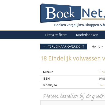
Literaire fictie
Kinderboeken
<< TERUG NAAR OVERZICHT
Home >
18 Eindelijk volwassen
v
Auteur
K. V
ISBN
978
Bindwijze
Har