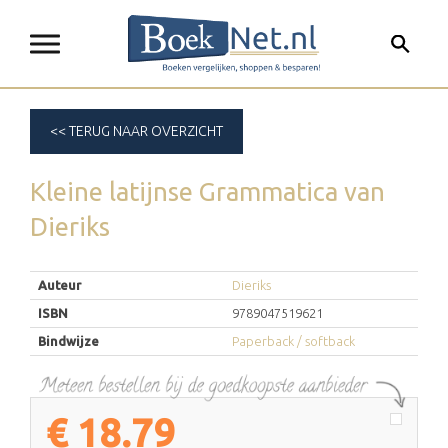
<< TERUG NAAR OVERZICHT
Kleine latijnse Grammatica
van
Dieriks
Auteur
Dieriks
ISBN
9789047519621
Bindwijze
Paperback / softback
€
18.79