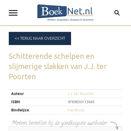
<< TERUG NAAR OVERZICHT
Schitterende schelpen en
slijmerige slakken
van
J.J. ter
Poorten
Auteur
J.J. ter Poorten
ISBN
9789050113045
Bindwijze
Hardback