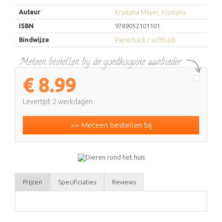
Auteur
Krystyna Mayer, Krystyna
ISBN
9789052101101
Bindwijze
Paperback / softback
€
8.99
Levertijd: 2 werkdagen
>> Meteen bestellen bij
Prijzen
Specificiaties
Reviews