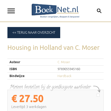
<< TERUG NAAR OVERZICHT
Housing in Holland
van
C. Moser
Auteur
C. Moser
ISBN
9789055945160
Bindwijze
Hardback
€
27.50
Levertijd: 3 werkdagen