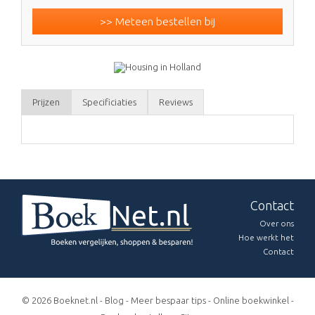
>> Meteen bestellen bij
Prijzen
Specificiaties
Reviews
Contact
Over ons
Hoe werkt het
Contact
© 2026 Boeknet.nl -
Blog
-
Meer bespaar tips
-
Online boekwinkel
-