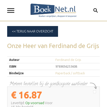
<< TERUG NAAR OVERZICHT
Onze Heer
van
Ferdinand de Grijs
Auteur
Ferdinand de Grijs
ISBN
9789056253608
Bindwijze
Paperback / softback
€
16.87
Levertijd:
Op voorraad
Voor
15.30u besteld