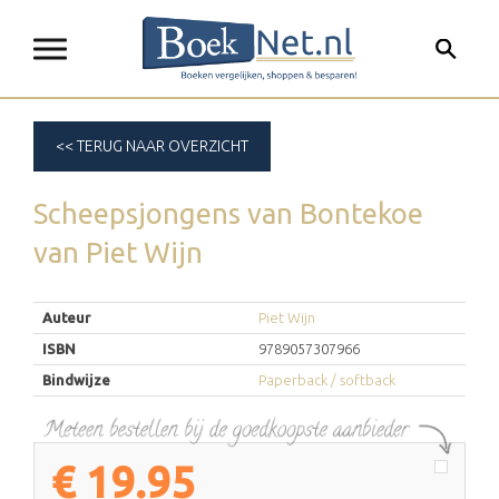
<< TERUG NAAR OVERZICHT
Scheepsjongens van Bontekoe
van
Piet Wijn
Auteur
Piet Wijn
ISBN
9789057307966
Bindwijze
Paperback / softback
€
19.95