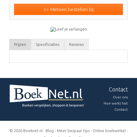
>> Meteen bestellen bij
Prijzen
Specificiaties
Reviews
Contact
Over ons
Hoe werkt het
Contact
© 2026 Boeknet.nl -
Blog
-
Meer bespaar tips
-
Online boekwinkel
-