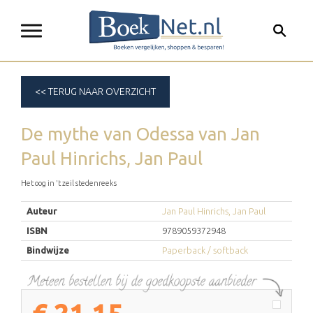
<< TERUG NAAR OVERZICHT
De mythe van Odessa
van
Jan
Paul Hinrichs, Jan Paul
Het oog in 't zeil stedenreeks
Auteur
Jan Paul Hinrichs, Jan Paul
ISBN
9789059372948
Bindwijze
Paperback / softback