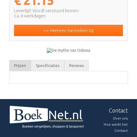
€
21.15
Levertijd: Wordt verstuurd binnen:
Ca. 6 werkdagen
>> Meteen bestellen bij
Prijzen
Specificiaties
Reviews
Contact
Over ons
Hoe werkt het
Contact