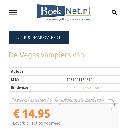
<< TERUG NAAR OVERZICHT
De Vegas vampiers
van
Auteur
ISBN
9789061124290
Bindwijze
Paperback / softback
€
14.95
Levertijd: Niet op voorraad