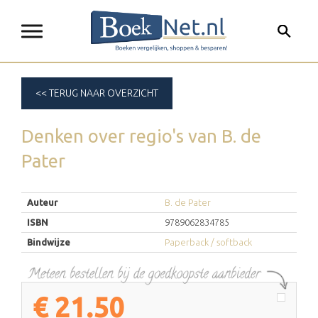
<< TERUG NAAR OVERZICHT
Denken over regio's
van
B. de
Pater
Auteur
B. de Pater
ISBN
9789062834785
Bindwijze
Paperback / softback
€
21.50