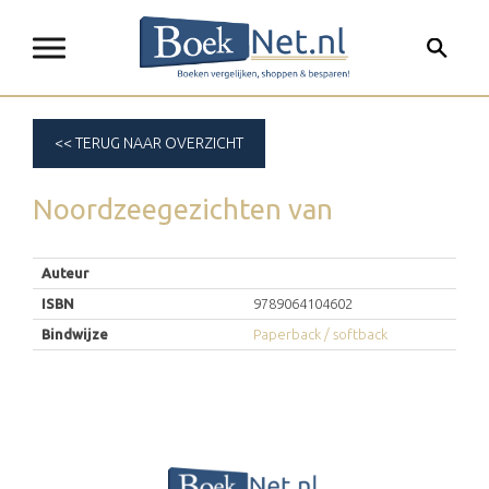
<< TERUG NAAR OVERZICHT
Noordzeegezichten
van
Auteur
ISBN
9789064104602
Bindwijze
Paperback / softback