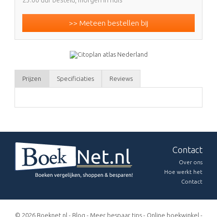
>> Meteen bestellen bij
Prijzen
Specificiaties
Reviews
Contact
Over ons
Hoe werkt het
Contact
© 2026 Boeknet.nl -
Blog
-
Meer bespaar tips
-
Online boekwinkel
-