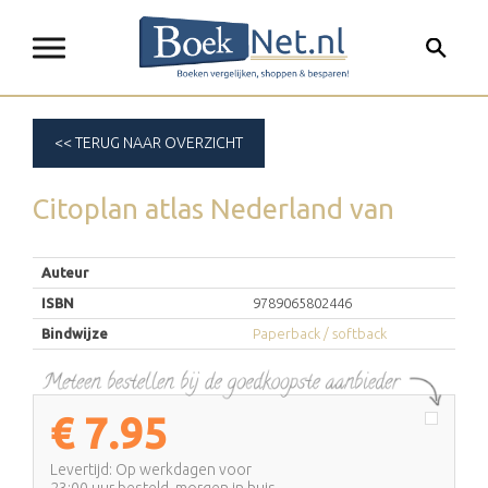
<< TERUG NAAR OVERZICHT
Citoplan atlas Nederland
van
Auteur
ISBN
9789065802446
Bindwijze
Paperback / softback
€
7.95
Levertijd: Op werkdagen voor
23:00 uur besteld, morgen in huis