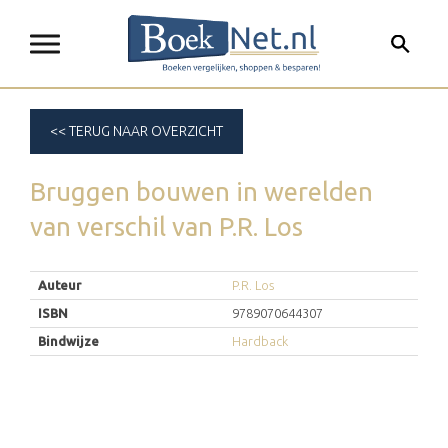
<< TERUG NAAR OVERZICHT
Bruggen bouwen in werelden
van verschil
van
P.R. Los
Auteur
P.R. Los
ISBN
9789070644307
Bindwijze
Hardback