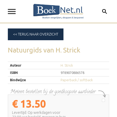
<< TERUG NAAR OVERZICHT
Natuurgids
van
H. Strick
Auteur
H. Strick
ISBN
9789070886578
Bindwijze
Paperback / softback
€
13.50
Levertijd: Op werkdagen voor
23:00 uur besteld, morgen in huis