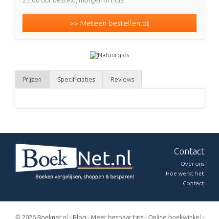
>> Meteen bestellen bij
Prijzen
Specificiaties
Reviews
Contact
Over ons
Hoe werkt het
Contact
© 2026 Boeknet.nl -
Blog
-
Meer bespaar tips
-
Online boekwinkel
-