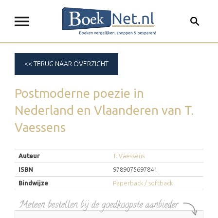
<< TERUG NAAR OVERZICHT
Postmoderne poezie in
Nederland en Vlaanderen
van
T.
Vaessens
Auteur
T. Vaessens
ISBN
9789075697841
Bindwijze
Paperback / softback