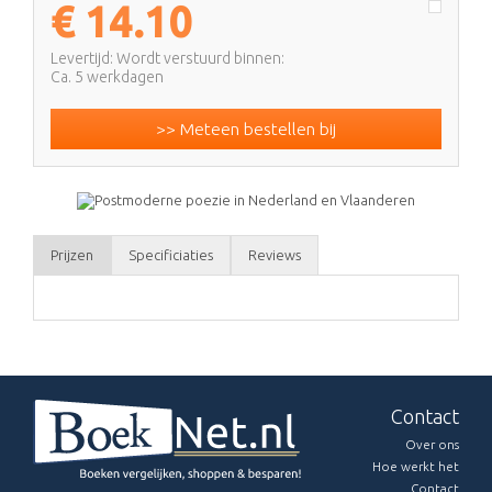
€
14.10
Levertijd: Wordt verstuurd binnen:
Ca. 5 werkdagen
>> Meteen bestellen bij
Prijzen
Specificiaties
Reviews
Contact
Over ons
Hoe werkt het
Contact