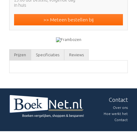
in huis
>> Meteen bestellen bij
Prijzen
Specificiaties
Reviews
Contact
Over ons
Hoe werkt het
Contact