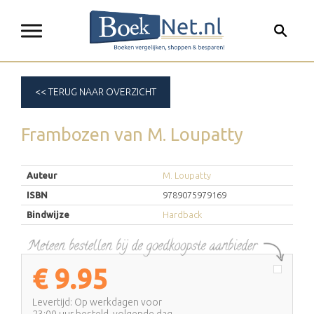
<< TERUG NAAR OVERZICHT
Frambozen
van
M. Loupatty
Auteur
M. Loupatty
ISBN
9789075979169
Bindwijze
Hardback
€
9.95
Levertijd: Op werkdagen voor
23:00 uur besteld, volgende dag