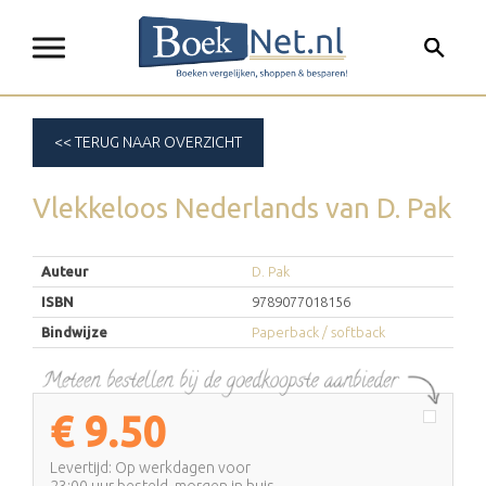
<< TERUG NAAR OVERZICHT
Vlekkeloos Nederlands
van
D. Pak
Auteur
D. Pak
ISBN
9789077018156
Bindwijze
Paperback / softback
€
9.50
Levertijd: Op werkdagen voor
23:00 uur besteld, morgen in huis