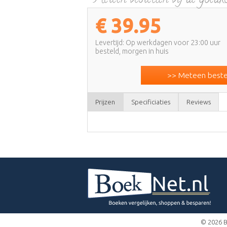
€
39.95
Levertijd: Op werkdagen voor 23:00 uur
besteld, morgen in huis
>> Meteen bestel
Prijzen
Specificiaties
Reviews
© 2026 B