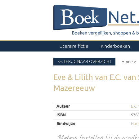
Literaire fictie
Kinderboeken
<< TERUG NAAR OVERZICHT
Home >
Eve & Lilith
van
E.C. van
Mazereeuw
Auteur
E.C.
ISBN
978
Bindwijze
Har