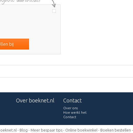
len bij
Over boeknet.nl
Contact
Over ons
Hoe werkt het
Contact
oeknet.nl -
Blog
-
Meer bespaar tips
-
Online boekwinkel
-
Boeken bestellen