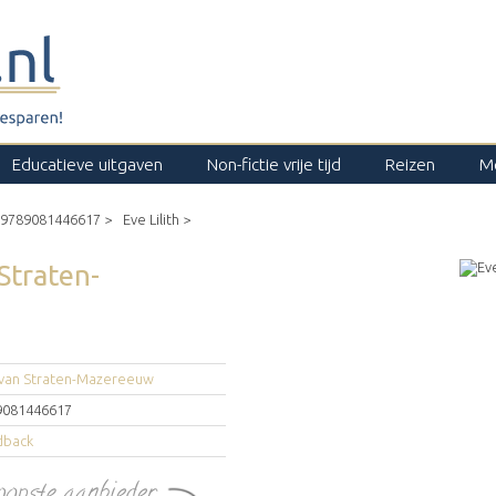
Educatieve uitgaven
Non-fictie vrije tijd
Reizen
M
9789081446617 >
Eve Lilith >
 Straten-
 van Straten-Mazereeuw
9081446617
dback