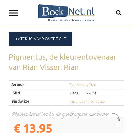
<< TERUG NAAR OVERZICHT
Pigmentus, de kleurentovenaar
van
Rian Visser, Rian
Auteur
Rian Visser, Rian
ISBN
9789081566704
Bindwijze
Paperback / softback
€
13.95