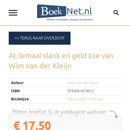
<< TERUG NAAR OVERZICHT
AL-lemaal slank en geld toe
van
Wim van der Kleijn
Auteur
Wim van der Kleijn
ISBN
9789081879613
Bindwijze
Paperback / softback
€
17.50